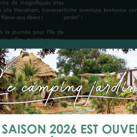
ntre de magnifiques sites
e site Meneham, traverser
Votre aventure bretonne co
flâner aux Abers !
jardin“ !
 la journée pour l'île de
ses villes avoisinantes :
en, évadez-vous sur la
i les plus belles plages de
E COAST OF LEGE