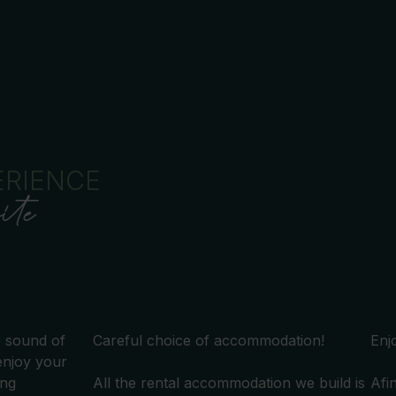
ERIENCE
ite
e sound of
Careful choice of accommodation!
Enj
enjoy your
ing
All the rental accommodation we build is
Afi