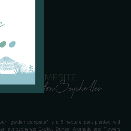
ARDEN CAMPSITE
rd the Breton Seychelles
our "garden campsite" is a 5-hectare park planted with
rden atmospheres: Exotic, Dunes, Aromatic and Flowers.