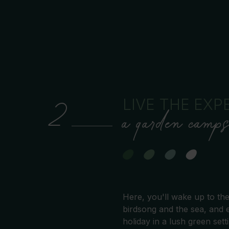
LIVE THE EXP
2
a garden camps
Here, you'll wake up to th
birdsong and the sea, and 
holiday in a lush green sett