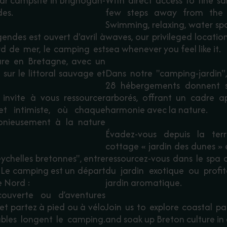
ar campsite in Brignogan-
With direct access to fine sa
des.
few steps away from the 
Swimming, relaxing, water spo
endes est ouvert d'avril à
waves, our privileged locati
d de mer, le camping est
sea whenever you feel like it.
ure en Bretagne, avec un
 sur le littoral sauvage et
Dans notre "camping-jardin
28 hébergements donnent su
invite à vous ressourcer
arborés, offrant un cadre a
t intimiste, où chaque
harmonie avec la nature.
onieusement à la nature
Évadez-vous depuis la te
cottage « jardin des dunes » e
chelles bretonnes", entre
ressourcez-vous dans le spa
x. Le camping est un départ
du jardin exotique ou prof
e Nord :
jardin aromatique.
ouverte ou d’aventures
 et partez à pied ou à vélo
Join us to explore coastal pa
ables longent le camping.
and soak up Breton culture in