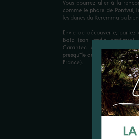
Vous pourrez aller à la renco
comme le phare de Pontvul, l
les dunes du Keremma ou bien 
Envie de découverte, partez à
Batz (son jardin exotique), 
Carantec et Roscoff. Ou bi
presqu’île de Crozon (élue parm
France).
TH