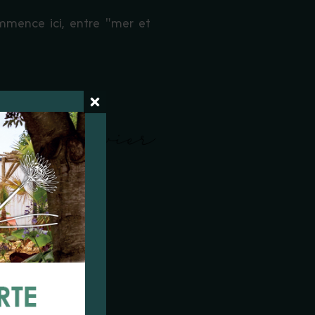
mmence ici, entre "mer et
NDS