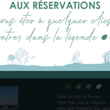
OUR G
1
on boa
Direct access to the sea
More than just a campsite, 
trees and featuring four ga