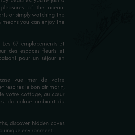
ndy beaches, you're just a
pleasures of the ocean.
rts or simply watching the
on means you can enjoy the
", Les 87 emplacements et
r des espaces fleuris et
paisant pour un séjour en
rrasse vue mer de votre
t respirez le bon air marin,
 de votre cottage, au cœur
itez du calme ambiant du
ths, discover hidden coves
 a unique environment.