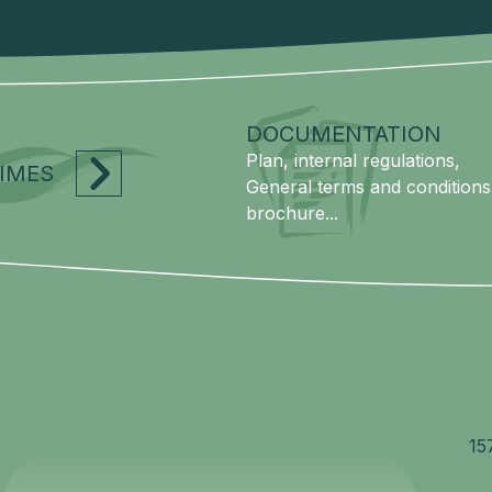
DOCUMENTATION
Plan, internal regulations,
TIMES
General terms and conditions
brochure...
15