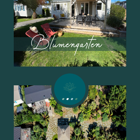
AB
4 PERSONEN
343 €
Blumengarten
2 SCHLAFEN
/ WOCHE