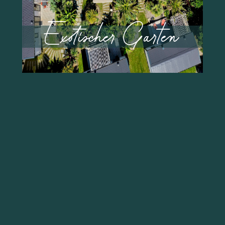
AB
4 PERSONEN
553 €
Exotischer Garten
2 SCHLAFEN
/ WOCHE