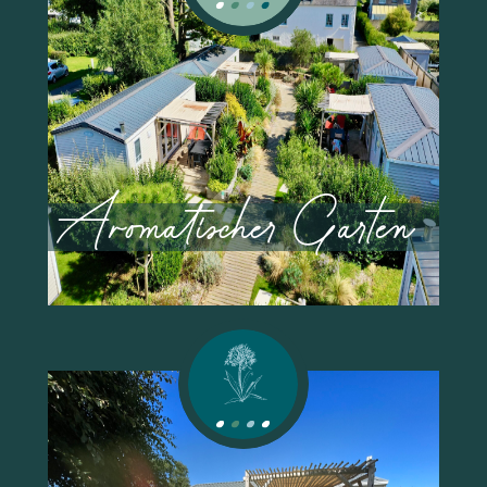
AB
4 PERSONEN
413 €
Aromatischer Garten
2 SCHLAFEN
/ WOCHE