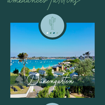
AB
4 PERSONEN
483 €
Dünengarten
2 SCHLAFEN
/ WOCHE