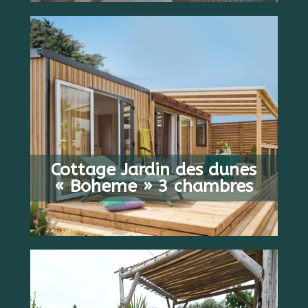
AB
6 PERSONEN
608 €
Cottage Jardin des dunes
3 SCHLAFEN
/ WOCHE
« Boheme » 3 chambres