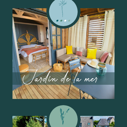
AB
2 PERSONEN
623 €
Jardin de la mer
1 SCHLAFEN
/ WOCHE