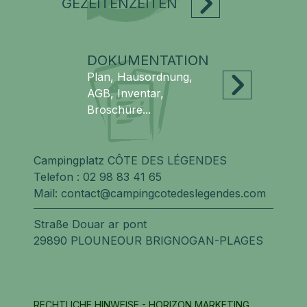
GEZEITENZEITEN
DOKUMENTATION
Plan, Hausordnung,
AGB, Inventar,
Broschüre...
Campingplatz CÔTE DES LÉGENDES
Telefon :
02 98 83 41 65
Mail:
contact@campingcotedeslegendes.com
Straße Douar ar pont
29890 PLOUNEOUR BRIGNOGAN-PLAGES
RECHTLICHE HINWEISE
- HORIZON MARKETING