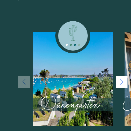
AB
4
483
PERSONEN
€
2
Dünengarten
SCHLAFEN
/ WOCHE