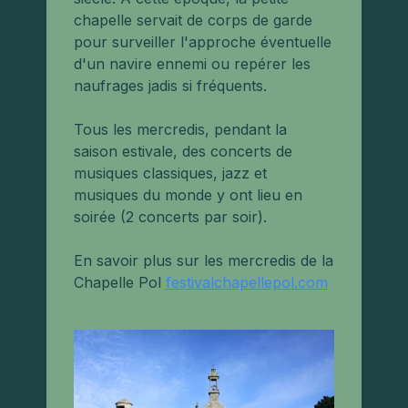
chapelle servait de corps de garde
pour surveiller l'approche éventuelle
d'un navire ennemi ou repérer les
naufrages jadis si fréquents.
Tous les mercredis, pendant la
saison estivale, des concerts de
musiques classiques, jazz et
musiques du monde y ont lieu en
soirée (2 concerts par soir).
En savoir plus sur les mercredis de la
Chapelle Pol
festivalchapellepol.com