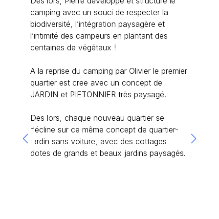
Des lors, Pierre développe et structure le
pl
camping avec un souci de respecter la
ande de
biodiversité, l’intégration paysagère et
s pour
l’intimité des campeurs en plantant des
Chaque a
centaines de végétaux !
n de
sont eff
 les
camping,
A la reprise du camping par Olivier le premier
mping.
l'intégr
quartier est cree avec un concept de
des cot
JARDIN et PIETONNIER très paysagé.
te des
melangen
 100
d'arbres
Des lors, chaque nouveau quartier se
sanitaire
décline sur ce même concept de quartier-
L'attenti
jardin sans voiture, avec des cottages
succulen
dotes de grands et beaux jardins paysagés.
nombre, 
parc flor