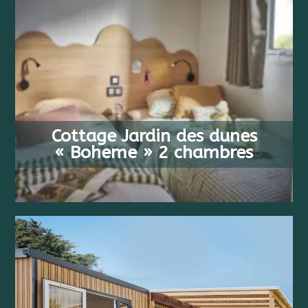
VAN
4 PERSONEN
538 €
Cottage Jardin des dunes
2 BEDDEN
/ WEEK
« Boheme » 2 chambres