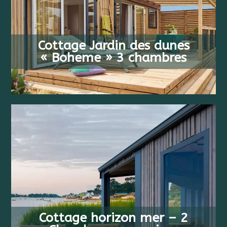
VAN
6 PERSONEN
608 €
Cottage Jardin des dunes
3 BEDDEN
/ WEEK
« Boheme » 3 chambres
VAN
4 PERSONEN
818 €
Cottage horizon mer – 2
2 BEDDEN
/ WEEK