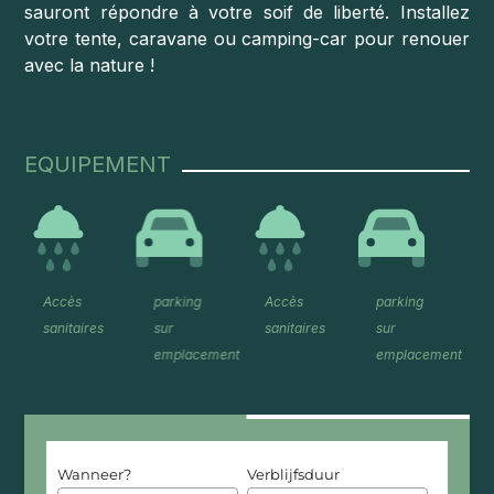
sauront répondre à votre soif de liberté. Installez
votre tente, caravane ou camping-car pour renouer
avec la nature !
EQUIPEMENT
Accès
parking
Accès
parking
sanitaires
sur
sanitaires
sur
ent
emplacement
emplacement