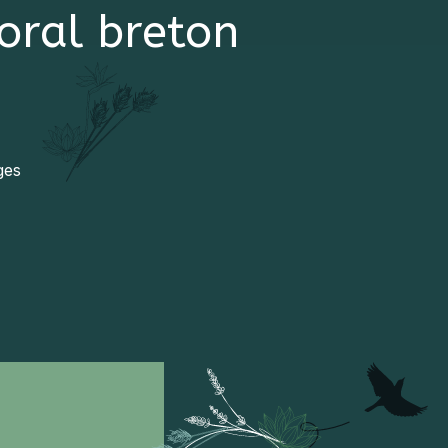
toral breton
ges