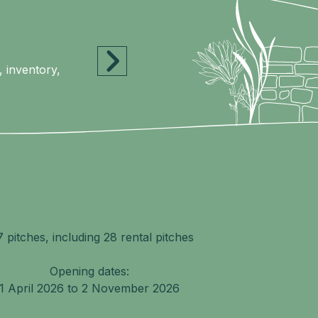
, inventory,
7 pitches, including 28 rental pitches
Opening dates:
1 April 2026 to 2 November 2026