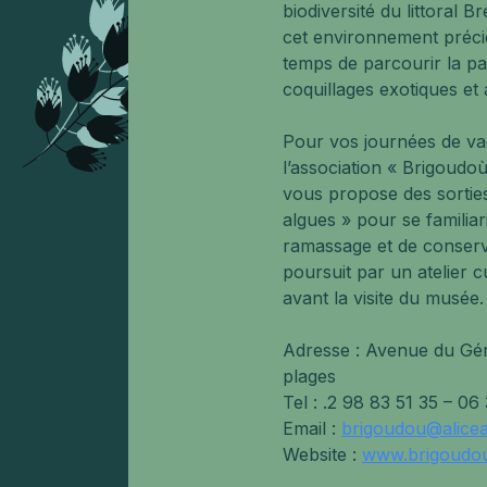
biodiversité du littoral B
cet environnement précie
temps de parcourir la p
coquillages exotiques et
Pour vos journées de vac
l’association « Brigoudo
vous propose des sorties
algues » pour se familiar
ramassage et de conserva
poursuit par un atelier c
avant la visite du musée.
Adresse : Avenue du Gén
plages
Tel : .2 98 83 51 35 – 06
Email :
brigoudou@alicea
Website :
www.brigoudou