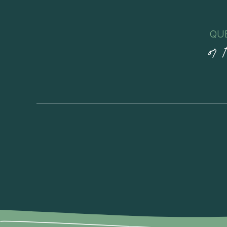
QU
or 