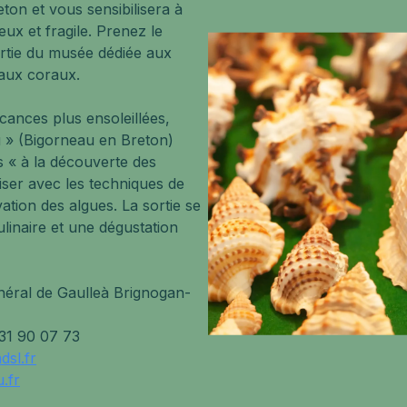
reton et vous sensibilisera à
ux et fragile. Prenez le
artie du musée dédiée aux
 aux coraux.
ances plus ensoleillées,
ù » (Bigorneau en Breton)
 « à la découverte des
iser avec les techniques de
tion des algues. La sortie se
ulinaire et une dégustation
éral de Gaulleà Brignogan-
 31 90 07 73
dsl.fr
.fr